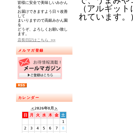
で、うまみや
皆様に安全で美味しいみかん
（アルギット
を
お届けできますよう日々改善
れています。
して
まいりますので高銀みかん園
を
どうぞ、よろしくお願い致し
ます。
店長日記はこちら >>
メルマガ登録
カレンダー
＜
2026年8月
＞
日
月
火
水
木
金
土
1
2
3
4
5
6
7
8