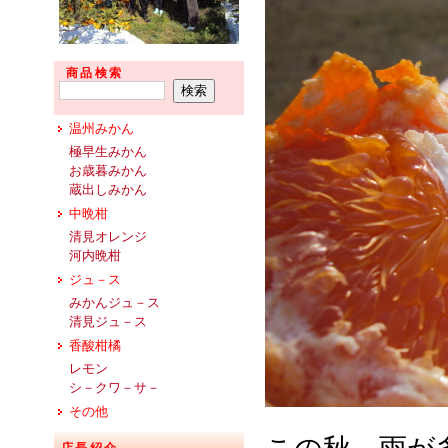
商品検索
温州みかん
極早生みかん
お歳暮みかん
蔵出しみかん
中晩柑
清見オレンジ
河内晩柑
ジュ－ス
みかんジュ－ス
清見ジュ－ス
香酸柑橘
レモン
シ－クワ－サ－
その他