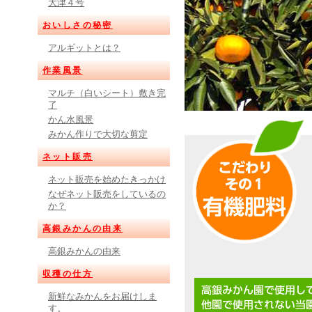
大津４号
おいしさの秘密
アルギットとは？
作業風景
マルチ（白いシート）敷き完
了
かん水風景
みかん作りで大切な剪定
ネット販売
ネット販売を始めたきっかけ
なぜネット販売をしているの
か？
高銀みかんの由来
高銀みかんの由来
収穫の仕方
新鮮なみかんをお届けしま
す。