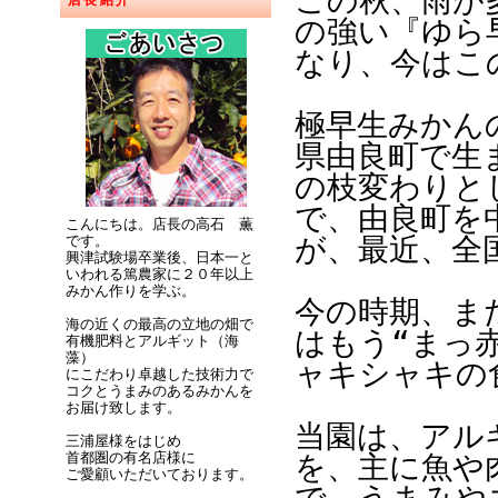
この秋、雨が
店長紹介
の強い『ゆら
なり、今はこ
極早生みかん
県由良町で生
の枝変わりと
で、由良町を
こんにちは。店長の高石 薫
が、最近、全
です。
興津試験場卒業後、日本一と
いわれる篤農家に２０年以上
みかん作りを学ぶ。
今の時期、ま
海の近くの最高の立地の畑で
はもう“まっ
有機肥料とアルギット（海
藻）
ャキシャキの
にこだわり卓越した技術力で
コクとうまみのあるみかんを
お届け致します。
当園は、アル
三浦屋様をはじめ
首都圏の有名店様に
を、主に魚や
ご愛顧いただいております。