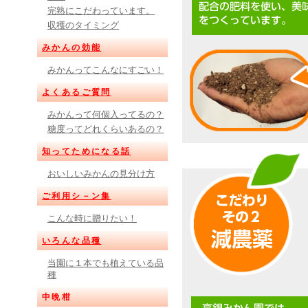
完熟にこだわっています。
収穫のタイミング
みかんの効能
みかんってこんなにすごい！
よくあるご質問
みかんって何個入ってるの？
糖度ってどれくらいあるの？
知ってためになる話
おいしいみかんの見分け方
ご利用シ－ン集
こんな時に贈りたい！
いろんな品種
当園に１本でも植えている品
種
中晩柑