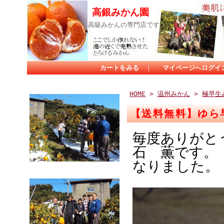
高銀みかん園
高級みかんの専門店です。
カートをみる
｜
マイページへログイ
HOME
>
温州みかん
>
極早生
【送料無料】ゆら
毎度ありがと
石 薫です。
なりました。