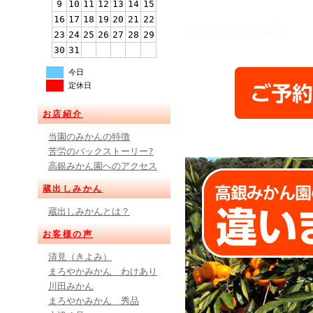
9
10
11
12
13
14
15
16
17
18
19
20
21
22
23
24
25
26
27
28
29
30
31
今日
定休日
お店紹介
当園のみかんの特徴
苦労のバックストーリー?
高銀みかん園へのアクセス
蔵出しみかん
蔵出しみかんとは？
お客様の声
清見（きよみ）
まろやかみかん わけあり
川田みかん
まろやかみかん 秀品