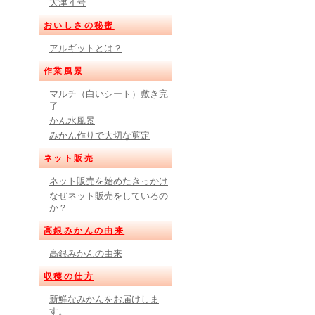
大津４号
おいしさの秘密
アルギットとは？
作業風景
マルチ（白いシート）敷き完
了
かん水風景
みかん作りで大切な剪定
ネット販売
ネット販売を始めたきっかけ
なぜネット販売をしているの
か？
高銀みかんの由来
高銀みかんの由来
収穫の仕方
新鮮なみかんをお届けしま
す。