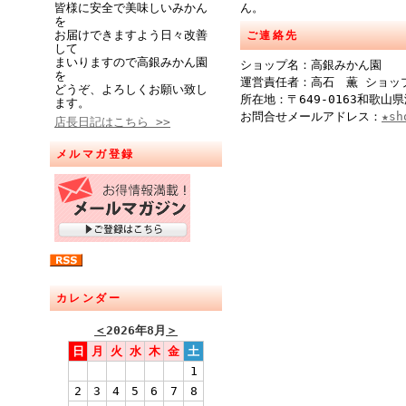
皆様に安全で美味しいみかん
ん。
を
お届けできますよう日々改善
ご連絡先
して
まいりますので高銀みかん園
ショップ名：高銀みかん園
を
運営責任者：高石 薫 ショッ
どうぞ、よろしくお願い致し
所在地：〒649-0163和歌山
ます。
お問合せメールアドレス：
★sh
店長日記はこちら >>
メルマガ登録
カレンダー
＜
2026年8月
＞
日
月
火
水
木
金
土
1
2
3
4
5
6
7
8