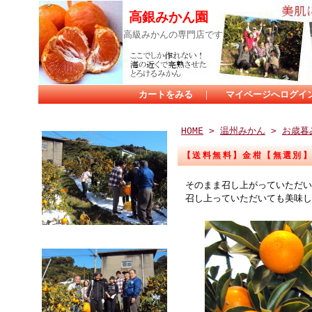
高銀みかん園
高級みかんの専門店です。
カートをみる
｜
マイページへログイ
HOME
>
温州みかん
>
お歳暮
【送料無料】金柑【無選別】
そのまま召し上がっていただい
召し上っていただいても美味し