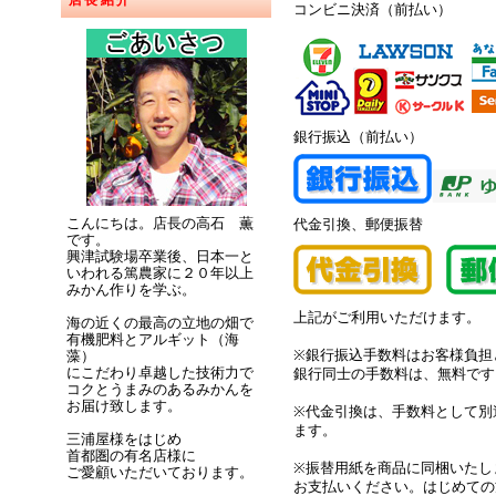
店長紹介
コンビニ決済（前払い）
銀行振込（前払い）
こんにちは。店長の高石 薫
代金引換、郵便振替
です。
興津試験場卒業後、日本一と
いわれる篤農家に２０年以上
みかん作りを学ぶ。
上記がご利用いただけます。
海の近くの最高の立地の畑で
有機肥料とアルギット（海
※銀行振込手数料はお客様負担
藻）
にこだわり卓越した技術力で
銀行同士の手数料は、無料です
コクとうまみのあるみかんを
お届け致します。
※代金引換は、手数料として別途
ます。
三浦屋様をはじめ
首都圏の有名店様に
※振替用紙を商品に同梱いたし
ご愛顧いただいております。
お支払いください。はじめての