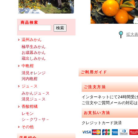
商品検索
拡大
温州みかん
極早生みかん
お歳暮みかん
蔵出しみかん
中晩柑
ご利用ガイド
清見オレンジ
河内晩柑
ジュ－ス
ご注文方法
みかんジュ－ス
インターネットにて24時間受
清見ジュ－ス
ご注文やご質問メールの対応は
香酸柑橘
お支払い方法
レモン
シ－クワ－サ－
クレジットカード決済
その他