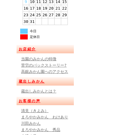
9
10
11
12
13
14
15
16
17
18
19
20
21
22
23
24
25
26
27
28
29
30
31
今日
定休日
お店紹介
当園のみかんの特徴
苦労のバックストーリー?
高銀みかん園へのアクセス
蔵出しみかん
蔵出しみかんとは？
お客様の声
清見（きよみ）
まろやかみかん わけあり
川田みかん
まろやかみかん 秀品